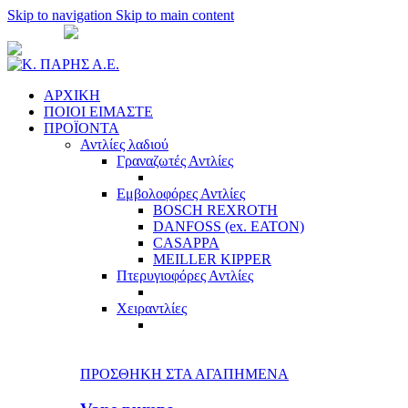
Skip to navigation
Skip to main content
ΑΘΗΝΑ:
210 51 35 701
- 210 51 35 781
ΘΕΣ/ΝΙΚ
sales@cparisco.gr
ΑΡΧΙΚΗ
ΠΟΙΟΙ ΕΙΜΑΣΤΕ
ΠΡΟΪΟΝΤΑ
Αντλίες λαδιού
Γραναζωτές Αντλίες
Εμβολοφόρες Αντλίες
BOSCH REXROTH
DANFOSS (ex. EATON)
CASAPPA
MEILLER KIPPER
Πτερυγιοφόρες Αντλίες
Χειραντλίες
ΠΡΟΣΘΗΚΗ ΣΤΑ ΑΓΑΠΗΜΕΝΑ