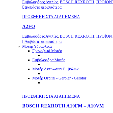
Εμβολοφόρες Αντλίες
,
BOSCH REXROTH
,
ΠΡΟΪΟΝ
Διαβάστε περισσότερα
ΠΡΟΣΘΗΚΗ ΣΤΑ ΑΓΑΠΗΜΕΝΑ
A2FO
Εμβολοφόρες Αντλίες
,
BOSCH REXROTH
,
ΠΡΟΪΟΝ
Διαβάστε περισσότερα
Μοτέρ Υδραυλικά
Γραναζωτά Μοτέρ
Εμβολοφόρα Μοτέρ
Μοτέρ Ακτινωτών Εμβόλων
Μοτέρ Orbital - Geroler - Gerotor
ΠΡΟΣΘΗΚΗ ΣΤΑ ΑΓΑΠΗΜΕΝΑ
BOSCH REXROTH A10FM – A10VM