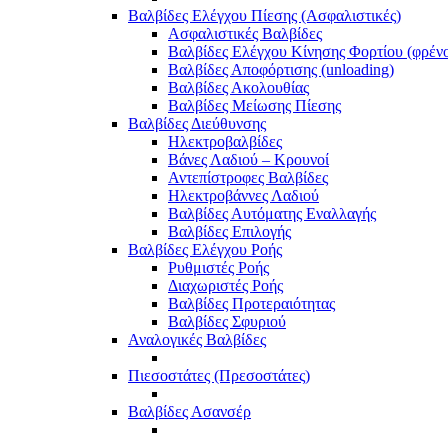
Βαλβίδες Ελέγχου Πίεσης (Ασφαλιστικές)
Ασφαλιστικές Βαλβίδες
Βαλβίδες Ελέγχου Κίνησης Φορτίου (φρέν
Βαλβίδες Αποφόρτισης (unloading)
Βαλβίδες Ακολουθίας
Βαλβίδες Μείωσης Πίεσης
Βαλβίδες Διεύθυνσης
Ηλεκτροβαλβίδες
Βάνες Λαδιού – Κρουνοί
Αντεπίστροφες Βαλβίδες
Ηλεκτροβάννες Λαδιού
Βαλβίδες Αυτόματης Εναλλαγής
Βαλβίδες Επιλογής
Βαλβίδες Ελέγχου Ροής
Ρυθμιστές Ροής
Διαχωριστές Ροής
Βαλβίδες Προτεραιότητας
Βαλβίδες Σφυριού
Αναλογικές Βαλβίδες
Πιεσοστάτες (Πρεσοστάτες)
Βαλβίδες Ασανσέρ