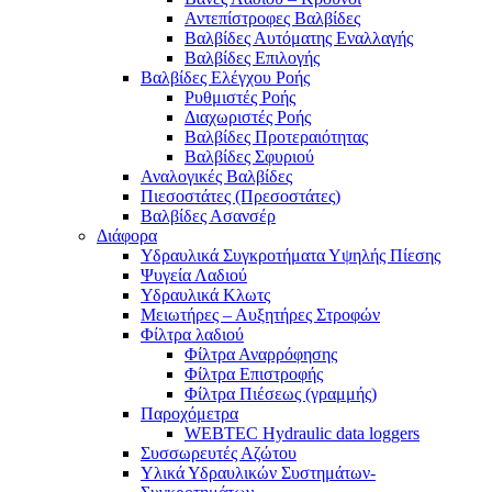
Αντεπίστροφες Βαλβίδες
Βαλβίδες Αυτόματης Εναλλαγής
Βαλβίδες Επιλογής
Βαλβίδες Ελέγχου Ροής
Ρυθμιστές Ροής
Διαχωριστές Ροής
Βαλβίδες Προτεραιότητας
Βαλβίδες Σφυριού
Αναλογικές Βαλβίδες
Πιεσοστάτες (Πρεσοστάτες)
Βαλβίδες Ασανσέρ
Διάφορα
Υδραυλικά Συγκροτήματα Υψηλής Πίεσης
Ψυγεία Λαδιού
Υδραυλικά Κλωτς
Μειωτήρες – Αυξητήρες Στροφών
Φίλτρα λαδιού
Φίλτρα Αναρρόφησης
Φίλτρα Επιστροφής
Φίλτρα Πιέσεως (γραμμής)
Παροχόμετρα
WEBTEC Hydraulic data loggers
Συσσωρευτές Αζώτου
Υλικά Υδραυλικών Συστημάτων-