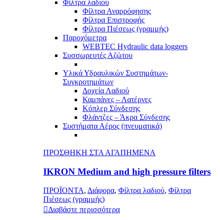
Φίλτρα λαδιού
Φίλτρα Αναρρόφησης
Φίλτρα Επιστροφής
Φίλτρα Πιέσεως (γραμμής)
Παροχόμετρα
WEBTEC Hydraulic data loggers
Συσσωρευτές Αζώτου
Υλικά Υδραυλικών Συστημάτων-
Συγκροτημάτων
Δοχεία Λαδιού
Καμπάνες – Λατέρνες
Κόπλερ Σύνδεσης
Φλάντζες – Άκρα Σύνδεσης
Συστήματα Αέρος (πνευματικά)
ΠΡΟΣΘΗΚΗ ΣΤΑ ΑΓΑΠΗΜΕΝΑ
IKRON Medium and high pressure filters
ΠΡΟΪΟΝΤΑ
,
Διάφορα
,
Φίλτρα λαδιού
,
Φίλτρα
Πιέσεως (γραμμής)
Διαβάστε περισσότερα