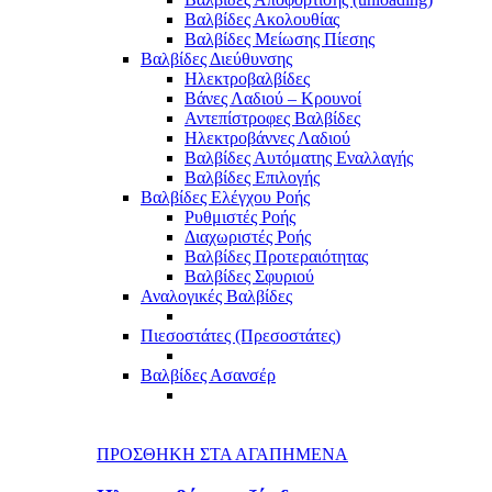
Βαλβίδες Ακολουθίας
Βαλβίδες Μείωσης Πίεσης
Βαλβίδες Διεύθυνσης
Ηλεκτροβαλβίδες
Βάνες Λαδιού – Κρουνοί
Αντεπίστροφες Βαλβίδες
Ηλεκτροβάννες Λαδιού
Βαλβίδες Αυτόματης Εναλλαγής
Βαλβίδες Επιλογής
Βαλβίδες Ελέγχου Ροής
Ρυθμιστές Ροής
Διαχωριστές Ροής
Βαλβίδες Προτεραιότητας
Βαλβίδες Σφυριού
Αναλογικές Βαλβίδες
Πιεσοστάτες (Πρεσοστάτες)
Βαλβίδες Ασανσέρ
ΠΡΟΣΘΗΚΗ ΣΤΑ ΑΓΑΠΗΜΕΝΑ