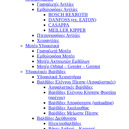
Γραναζωτές Αντλίες
Εμβολοφόρες Αντλίες
BOSCH REXROTH
DANFOSS (ex. EATON)
CASAPPA
MEILLER KIPPER
Πτερυγιοφόρες Αντλίες
Χειραντλίες
Μοτέρ Υδραυλικά
Γραναζωτά Μοτέρ
Εμβολοφόρα Μοτέρ
Μοτέρ Ακτινωτών Εμβόλων
Μοτέρ Orbital – Geroler – Gerotor
Υδραυλικές Βαλβίδες
Υδραυλικά Χειριστήρια
Βαλβίδες Ελέγχου Πίεσης (Ασφαλιστικές)
Ασφαλιστικές Βαλβίδες
Βαλβίδες Ελέγχου Κίνησης Φορτίου
(φρένου)
Βαλβίδες Αποφόρτισης (unloading)
Βαλβίδες Ακολουθίας
Βαλβίδες Μείωσης Πίεσης
Βαλβίδες Διεύθυνσης
Ηλεκτροβαλβίδες
Βάνες Λαδιού – Κρουνοί