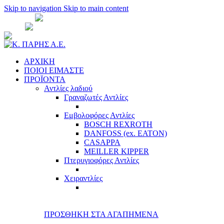
Skip to navigation
Skip to main content
ΑΘΗΝΑ:
210 51 35 701
- 210 51 35 781
ΘΕΣ/
ΝΙΚΗ:
2310 526 571
sales@cparisco.gr
ΑΡΧΙΚΗ
ΠΟΙΟΙ ΕΙΜΑΣΤΕ
ΠΡΟΪΟΝΤΑ
Αντλίες λαδιού
Γραναζωτές Αντλίες
Εμβολοφόρες Αντλίες
BOSCH REXROTH
DANFOSS (ex. EATON)
CASAPPA
MEILLER KIPPER
Πτερυγιοφόρες Αντλίες
Χειραντλίες
ΠΡΟΣΘΗΚΗ ΣΤΑ ΑΓΑΠΗΜΕΝΑ