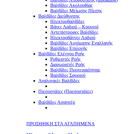
Βαλβίδες Ακολουθίας
Βαλβίδες Μείωσης Πίεσης
Βαλβίδες Διεύθυνσης
Ηλεκτροβαλβίδες
Βάνες Λαδιού – Κρουνοί
Αντεπίστροφες Βαλβίδες
Ηλεκτροβάννες Λαδιού
Βαλβίδες Αυτόματης Εναλλαγής
Βαλβίδες Επιλογής
Βαλβίδες Ελέγχου Ροής
Ρυθμιστές Ροής
Διαχωριστές Ροής
Βαλβίδες Προτεραιότητας
Βαλβίδες Σφυριού
Αναλογικές Βαλβίδες
Πιεσοστάτες (Πρεσοστάτες)
Βαλβίδες Ασανσέρ
ΠΡΟΣΘΗΚΗ ΣΤΑ ΑΓΑΠΗΜΕΝΑ