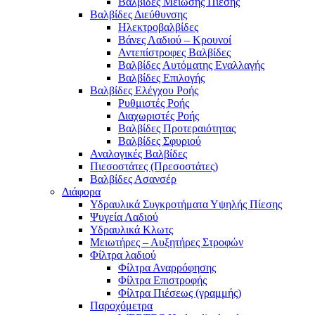
Βαλβίδες Μείωσης Πίεσης
Βαλβίδες Διεύθυνσης
Ηλεκτροβαλβίδες
Βάνες Λαδιού – Κρουνοί
Αντεπίστροφες Βαλβίδες
Βαλβίδες Αυτόματης Εναλλαγής
Βαλβίδες Επιλογής
Βαλβίδες Ελέγχου Ροής
Ρυθμιστές Ροής
Διαχωριστές Ροής
Βαλβίδες Προτεραιότητας
Βαλβίδες Σφυριού
Αναλογικές Βαλβίδες
Πιεσοστάτες (Πρεσοστάτες)
Βαλβίδες Ασανσέρ
Διάφορα
Υδραυλικά Συγκροτήματα Υψηλής Πίεσης
Ψυγεία Λαδιού
Υδραυλικά Κλωτς
Μειωτήρες – Αυξητήρες Στροφών
Φίλτρα λαδιού
Φίλτρα Αναρρόφησης
Φίλτρα Επιστροφής
Φίλτρα Πιέσεως (γραμμής)
Παροχόμετρα