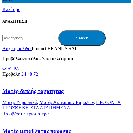
Κλείσιμο
ΑΝΑΖΗΤΗΣΗ
Search
Αρχική σελίδα
Product BRANDS
SAI
Προβάλλονται όλα - 3 αποτελέσματα
ΦΙΛΤΡΑ
Προβολή
24
48
72
Μοτέρ διπλής ταχύτητας
Μοτέρ Υδραυλικά
,
Μοτέρ Ακτινωτών Εμβόλων
,
ΠΡΟΪΟΝΤΑ
ΠΡΟΣΘΗΚΗ ΣΤΑ ΑΓΑΠΗΜΕΝΑ
Διαβάστε περισσότερα
Μοτέρ μεταβλητής παροχής