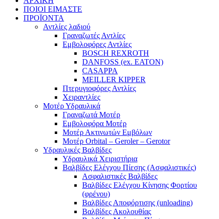
ΑΡΧΙΚΗ
ΠΟΙΟΙ ΕΙΜΑΣΤΕ
ΠΡΟΪΟΝΤΑ
Αντλίες λαδιού
Γραναζωτές Αντλίες
Εμβολοφόρες Αντλίες
BOSCH REXROTH
DANFOSS (ex. EATON)
CASAPPA
MEILLER KIPPER
Πτερυγιοφόρες Αντλίες
Χειραντλίες
Μοτέρ Υδραυλικά
Γραναζωτά Μοτέρ
Εμβολοφόρα Μοτέρ
Μοτέρ Ακτινωτών Εμβόλων
Μοτέρ Orbital – Geroler – Gerotor
Υδραυλικές Βαλβίδες
Υδραυλικά Χειριστήρια
Βαλβίδες Ελέγχου Πίεσης (Ασφαλιστικές)
Ασφαλιστικές Βαλβίδες
Βαλβίδες Ελέγχου Κίνησης Φορτίου
(φρένου)
Βαλβίδες Αποφόρτισης (unloading)
Βαλβίδες Ακολουθίας