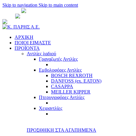
Skip to navigation
Skip to main content
ΑΘΗΝΑ:
210 51 35 701
- 210 51 35 781
ΘΕΣ/
ΝΙΚΗ:
2310 526 571
sales@cparisco.gr
ΑΡΧΙΚΗ
ΠΟΙΟΙ ΕΙΜΑΣΤΕ
ΠΡΟΪΟΝΤΑ
Αντλίες λαδιού
Γραναζωτές Αντλίες
Εμβολοφόρες Αντλίες
BOSCH REXROTH
DANFOSS (ex. EATON)
CASAPPA
MEILLER KIPPER
Πτερυγιοφόρες Αντλίες
Χειραντλίες
ΠΡΟΣΘΗΚΗ ΣΤΑ ΑΓΑΠΗΜΕΝΑ