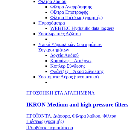
Φίλτρα λαδιού
Φίλτρα Αναρρόφησης
Φίλτρα Επιστροφής
Φίλτρα Πιέσεως (γραμμής)
Παροχόμετρα
WEBTEC Hydraulic data loggers
Συσσωρευτές Αζώτου
Υλικά Υδραυλικών Συστημάτων-
Συγκροτημάτων
Δοχεία Λαδιού
Καμπάνες – Λατέρνες
Κόπλερ Σύνδεσης
Φλάντζες – Άκρα Σύνδεσης
Συστήματα Αέρος (πνευματικά)
ΠΡΟΣΘΗΚΗ ΣΤΑ ΑΓΑΠΗΜΕΝΑ
IKRON Medium and high pressure filters
ΠΡΟΪΟΝΤΑ
,
Διάφορα
,
Φίλτρα λαδιού
,
Φίλτρα
Πιέσεως (γραμμής)
Διαβάστε περισσότερα