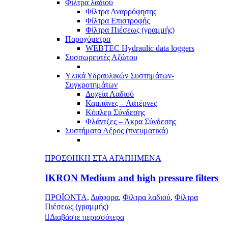
Φίλτρα λαδιού
Φίλτρα Αναρρόφησης
Φίλτρα Επιστροφής
Φίλτρα Πιέσεως (γραμμής)
Παροχόμετρα
WEBTEC Hydraulic data loggers
Συσσωρευτές Αζώτου
Υλικά Υδραυλικών Συστημάτων-
Συγκροτημάτων
Δοχεία Λαδιού
Καμπάνες – Λατέρνες
Κόπλερ Σύνδεσης
Φλάντζες – Άκρα Σύνδεσης
Συστήματα Αέρος (πνευματικά)
ΠΡΟΣΘΗΚΗ ΣΤΑ ΑΓΑΠΗΜΕΝΑ
IKRON Medium and high pressure filters
ΠΡΟΪΟΝΤΑ
,
Διάφορα
,
Φίλτρα λαδιού
,
Φίλτρα
Πιέσεως (γραμμής)
Διαβάστε περισσότερα