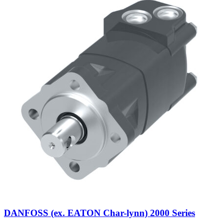
DANFOSS (ex. EATON Char-lynn) 2000 Series