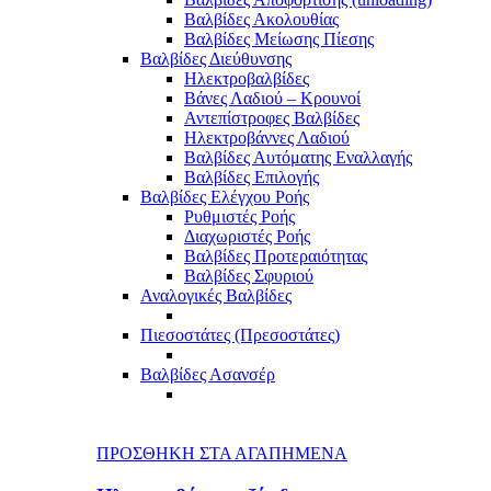
Βαλβίδες Ακολουθίας
Βαλβίδες Μείωσης Πίεσης
Βαλβίδες Διεύθυνσης
Ηλεκτροβαλβίδες
Βάνες Λαδιού – Κρουνοί
Αντεπίστροφες Βαλβίδες
Ηλεκτροβάννες Λαδιού
Βαλβίδες Αυτόματης Εναλλαγής
Βαλβίδες Επιλογής
Βαλβίδες Ελέγχου Ροής
Ρυθμιστές Ροής
Διαχωριστές Ροής
Βαλβίδες Προτεραιότητας
Βαλβίδες Σφυριού
Αναλογικές Βαλβίδες
Πιεσοστάτες (Πρεσοστάτες)
Βαλβίδες Ασανσέρ
ΠΡΟΣΘΗΚΗ ΣΤΑ ΑΓΑΠΗΜΕΝΑ