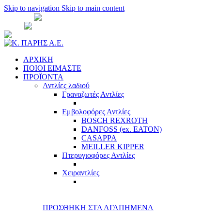
Skip to navigation
Skip to main content
ΑΘΗΝΑ:
210 51 35 701
- 210 51 35 781
ΘΕΣ/
ΝΙΚΗ:
2310 526 571
sales@cparisco.gr
ΑΡΧΙΚΗ
ΠΟΙΟΙ ΕΙΜΑΣΤΕ
ΠΡΟΪΟΝΤΑ
Αντλίες λαδιού
Γραναζωτές Αντλίες
Εμβολοφόρες Αντλίες
BOSCH REXROTH
DANFOSS (ex. EATON)
CASAPPA
MEILLER KIPPER
Πτερυγιοφόρες Αντλίες
Χειραντλίες
ΠΡΟΣΘΗΚΗ ΣΤΑ ΑΓΑΠΗΜΕΝΑ