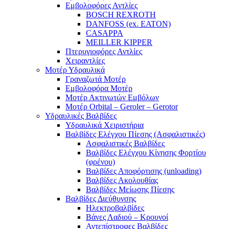
Εμβολοφόρες Αντλίες
BOSCH REXROTH
DANFOSS (ex. EATON)
CASAPPA
MEILLER KIPPER
Πτερυγιοφόρες Αντλίες
Χειραντλίες
Μοτέρ Υδραυλικά
Γραναζωτά Μοτέρ
Εμβολοφόρα Μοτέρ
Μοτέρ Ακτινωτών Εμβόλων
Μοτέρ Orbital – Geroler – Gerotor
Υδραυλικές Βαλβίδες
Υδραυλικά Χειριστήρια
Βαλβίδες Ελέγχου Πίεσης (Ασφαλιστικές)
Ασφαλιστικές Βαλβίδες
Βαλβίδες Ελέγχου Κίνησης Φορτίου
(φρένου)
Βαλβίδες Αποφόρτισης (unloading)
Βαλβίδες Ακολουθίας
Βαλβίδες Μείωσης Πίεσης
Βαλβίδες Διεύθυνσης
Ηλεκτροβαλβίδες
Βάνες Λαδιού – Κρουνοί
Αντεπίστροφες Βαλβίδες