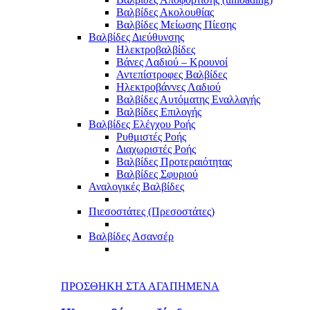
Βαλβίδες Ακολουθίας
Βαλβίδες Μείωσης Πίεσης
Βαλβίδες Διεύθυνσης
Ηλεκτροβαλβίδες
Βάνες Λαδιού – Κρουνοί
Αντεπίστροφες Βαλβίδες
Ηλεκτροβάννες Λαδιού
Βαλβίδες Αυτόματης Εναλλαγής
Βαλβίδες Επιλογής
Βαλβίδες Ελέγχου Ροής
Ρυθμιστές Ροής
Διαχωριστές Ροής
Βαλβίδες Προτεραιότητας
Βαλβίδες Σφυριού
Αναλογικές Βαλβίδες
Πιεσοστάτες (Πρεσοστάτες)
Βαλβίδες Ασανσέρ
ΠΡΟΣΘΗΚΗ ΣΤΑ ΑΓΑΠΗΜΕΝΑ