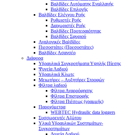
Βαλβίδες Αυτόματης Εναλλαγής
Βαλβίδες Επιλογής
Βαλβίδες Ελέγχου Ροής
Ρυθμιστές Ροής
Διαχωριστές Ροής
Βαλβίδες Προτεραιότητας
Βαλβίδες Σφυριού
Αναλογικές Βαλβίδες
Πιεσοστάτες (Πρεσοστάτες)
Βαλβίδες Ασανσέρ
Διάφορα
Υδραυλικά Συγκροτήματα Υψηλής Πίεσης
Ψυγεία Λαδιού
Υδραυλικά Κλωτς
Μειωτήρες – Αυξητήρες Στροφών
Φίλτρα λαδιού
Φίλτρα Αναρρόφησης
Φίλτρα Επιστροφής
Φίλτρα Πιέσεως (γραμμής)
Παροχόμετρα
WEBTEC Hydraulic data loggers
Συσσωρευτές Αζώτου
Υλικά Υδραυλικών Συστημάτων-
Συγκροτημάτων
Δοχεία Λαδιού