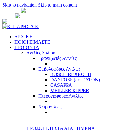
Skip to navigation
Skip to main content
ΑΘΗΝΑ:
210 51 35 701
- 210 51 35 781
ΘΕΣ/
ΝΙΚΗ:
2310 526 571
sales@cparisco.gr
ΑΡΧΙΚΗ
ΠΟΙΟΙ ΕΙΜΑΣΤΕ
ΠΡΟΪΟΝΤΑ
Αντλίες λαδιού
Γραναζωτές Αντλίες
Εμβολοφόρες Αντλίες
BOSCH REXROTH
DANFOSS (ex. EATON)
CASAPPA
MEILLER KIPPER
Πτερυγιοφόρες Αντλίες
Χειραντλίες
ΠΡΟΣΘΗΚΗ ΣΤΑ ΑΓΑΠΗΜΕΝΑ