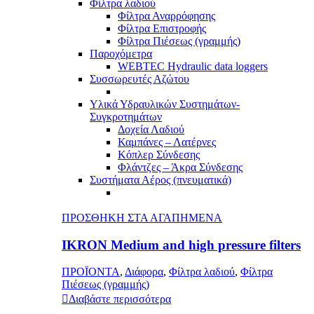
Φίλτρα λαδιού
Φίλτρα Αναρρόφησης
Φίλτρα Επιστροφής
Φίλτρα Πιέσεως (γραμμής)
Παροχόμετρα
WEBTEC Hydraulic data loggers
Συσσωρευτές Αζώτου
Υλικά Υδραυλικών Συστημάτων-
Συγκροτημάτων
Δοχεία Λαδιού
Καμπάνες – Λατέρνες
Κόπλερ Σύνδεσης
Φλάντζες – Άκρα Σύνδεσης
Συστήματα Αέρος (πνευματικά)
ΠΡΟΣΘΗΚΗ ΣΤΑ ΑΓΑΠΗΜΕΝΑ
IKRON Medium and high pressure filters
ΠΡΟΪΟΝΤΑ
,
Διάφορα
,
Φίλτρα λαδιού
,
Φίλτρα
Πιέσεως (γραμμής)
Διαβάστε περισσότερα